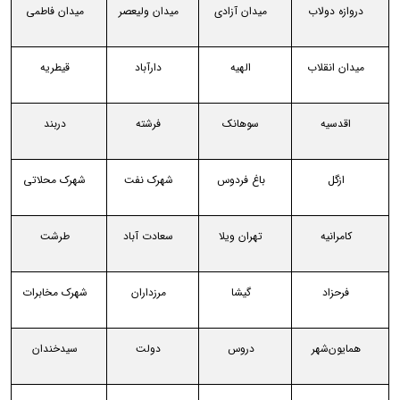
دروازه دولاب
میدان آزادی
میدان ولیعصر
میدان فاطمی
میدان انقلاب
الهیه
دارآباد
قیطریه
اقدسیه
سوهانک
فرشته
دربند
ازگل
باغ فردوس
شهرک نفت
شهرک محلاتی
کامرانیه
تهران ویلا
سعادت آباد
طرشت
فرحزاد
گیشا
مرزداران
شهرک مخابرات
همایون‌شهر
دروس
دولت
سیدخندان