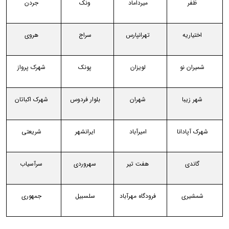
ظفر
میرداماد
ونک
جردن
اختیاریه
تهرانپارس
سراج
هروی
شمیران نو
لویزان
پونک
شهرک پرواز
شهر زیبا
شهران
بلوار فردوس
شهرک اکباتان
شهرک آپادانا
امیرآباد
ایرانشهر
شریعتی
گاندی
هفت تیر
سهروردی
سرآسیاب
شمشیری
فرودگاه مهرآباد
سلسبیل
جمهوری