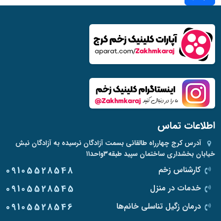
اطلاعات تماس
آدرس
کرج چهارراه طالقانی بسمت آزادگان نرسیده به آزادگان نبش
خیابان بخشداری ساختمان سپید طبقه۳واحد۱۱
کارشناس زخم
09105528548
خدمات در منزل
09105528545
درمان زگیل تناسلی خانم‌ها
09105528546