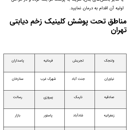
اولیه آن اقدام به درمان نمایید.
مناطق تحت پوشش کلینیک زخم دیابتی
تهران
ولنجک
تجریش
فرمانیه
پاسداران
نیاوران
جنت آباد
شهرک غرب
ستارخان
صادقیه
نارمک
پیروزی
رسالت
زعفرانیه
شادآباد
پاستور
بازار