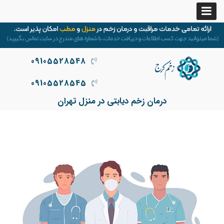
09105528548
09105528545
درمان زخم دیابتی در منزل تهران