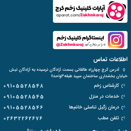
اطلاعات تماس
آدرس
کرج چهارراه طالقانی بسمت آزادگان نرسیده به آزادگان نبش
خیابان بخشداری ساختمان سپید طبقه۳واحد۱۱
کارشناس زخم
09105528548
خدمات در منزل
09105528545
درمان زگیل تناسلی خانم‌ها
09105528546
تلفن مطب
02632262676