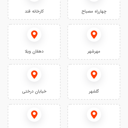
چهارراه مصباح
کارخانه قند
مهرشهر
دهقان ویلا
گلشهر
خیابان درختی