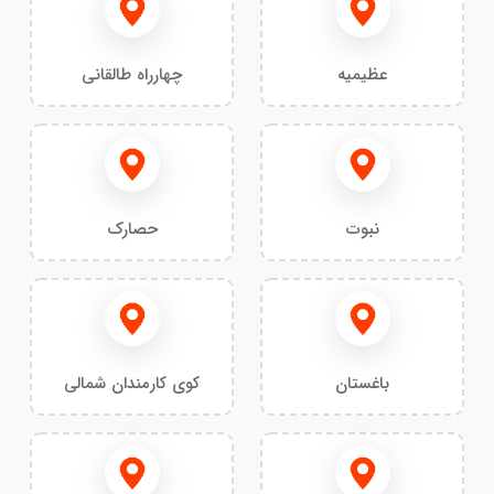
عظیمیه
چهارراه طالقانی
نبوت
حصارک
باغستان
کوی کارمندان شمالی