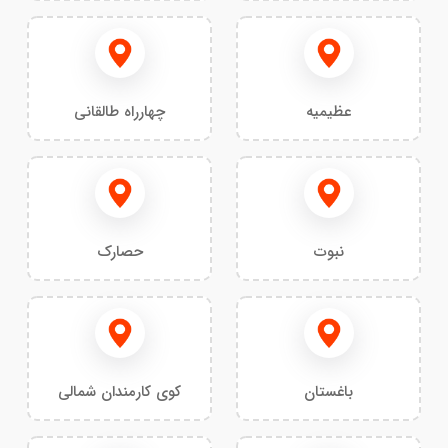
عظیمیه
چهارراه طالقانی
نبوت
حصارک
باغستان
کوی کارمندان شمالی