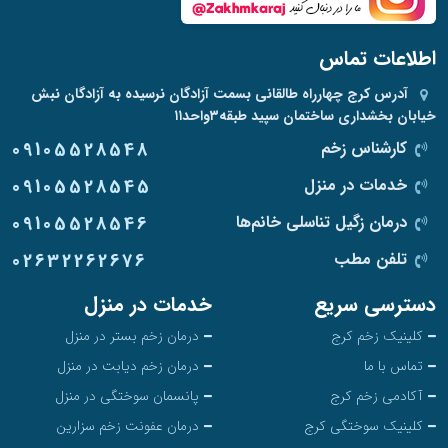
اطلاعات تماس
آدرس
کرج چهارراه طالقانی بسمت آزادگان نرسیده به آزادگان نبش
خیابان بخشداری ساختمان سپید طبقه۳واحد۱۱
کارشناس زخم
09105528548
خدمات در منزل
09105528545
درمان زگیل تناسلی خانم‌ها
09105528546
تلفن مطب
02632262676
دسترسی سریع
خدمات در منزل
کلینیک زخم کرج
درمان زخم بستر در منزل
تماس با ما
درمان زخم دیابت در منزل
آکادمی زخم کرج
پانسمان سوختگی در منزل
کلینیک سوختگی کرج
درمان عفونت زخم سزارین