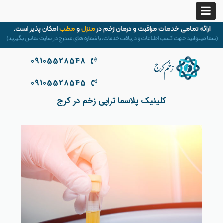
09105528548
09105528545
کلینیک پلاسما تراپی زخم در کرج