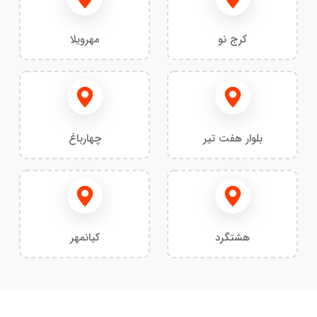
کرج نو
مهرویلا
بلوار هفت تیر
چهارباغ
هشتگرد
کیانمهر