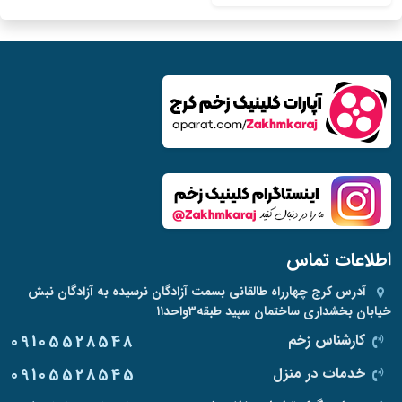
اطلاعات تماس
آدرس
کرج چهارراه طالقانی بسمت آزادگان نرسیده به آزادگان نبش
خیابان بخشداری ساختمان سپید طبقه۳واحد۱۱
کارشناس زخم
09105528548
خدمات در منزل
09105528545