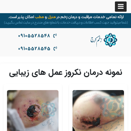
09105528548
09105528545
نمونه درمان نکروز عمل های زیبایی