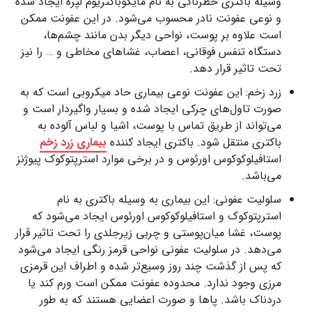
وسیله باکتری خطرناکی به نام مایکوباکتریوم لپره ایجاد شده
و نوعی عفونت نادر محسوب می‌شود. در این عفونت ممکن
است علاوه بر پوست، نواحی دیگر بدن مانند چشم‌ها،
دستگاه تنفس فوقانی، اعصاب، غشاهای مخاطی و … را نیز
تحت تاثیر قرار دهد.
زرد زخم: این عفونت نوعی بیماری حاد میکروبی است که به
صورت تاول‌های چرکی ایجاد شده و بسیار واگیردار است و
می‌تواند از طریق تماس با پوست، اشیا و لباس آلوده به
باکتری منتقل شود. باکتری ایجاد کننده
بیماری زرد زخم
استافیلوکوکوس اورئوس و در برخی موارد استرپتوکوک پیوژنز
می‌باشد.
سلولیت عفونی: این بیماری به وسیله باکتری به نام
استرپتوکوک و استافیلوکوکوس اورئوس ایجاد می‌شود که
پوست، غشا میان‌پوستی و چربی زیرجلدی را تحت تاثیر قرار
می‌دهد. در سلولیت عفونی نواحی قرمز رنگی ایجاد می‌شود
که پس از گذشت چند روز وسیع‌تر شده و اطراف این قرمزی
مرزی وجود ندارد. محدوده عفونت ممکن است ورم کند یا
دردناک باشد. پاها و صورت اعضایی هستند که به طور