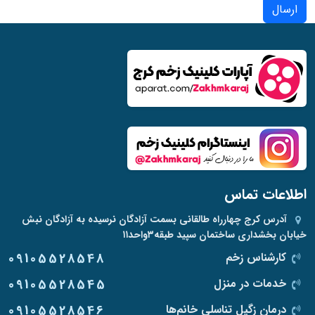
ارسال
اطلاعات تماس
آدرس
کرج چهارراه طالقانی بسمت آزادگان نرسیده به آزادگان نبش
خیابان بخشداری ساختمان سپید طبقه۳واحد۱۱
کارشناس زخم
09105528548
خدمات در منزل
09105528545
درمان زگیل تناسلی خانم‌ها
09105528546