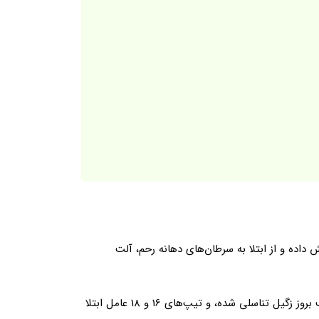
ع 4 ظرفیتی و 9 ظرفیتی موجود است که هر یک از آن‌ها تعداد مشخصی از انواع ویروس HPV را پوشش داده و از ابتلا به سرطان‌های دهانه رحم، آلت
واکسن گارداسیل 4 ظرفیتی: این واکسن از سویه‌های 6، 11، 16 و 18 ویروس HPV پیشگیری می‌کند که تیپ‌های 6 و 11 موجب بروز زگیل تناسلی شده، و تیپ‌های 16 و 18 عامل ابتلا