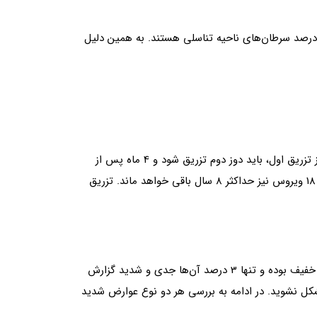
سن گارداسیل 9 ظرفیتی: واکسن گارداسیل 9 تیپ‌های 6، 11 ،16، 18، 31، 33، 45، 52 و 58 را پوشش می‌دهد که عامل 90 درصد سرطان‌های ناحیه تناسلی هستند. به همین دلیل
این واکسن در 3 دوز 0.5 میلی‌لیتری طی 6 ماه تزریق می‌شود که نحوه تزریق آن نیز به صورت عضلانی می‌باشد. 1 یا 2 ماه پس از تزریق اول، باید دوز دوم تزریق شود و 4 ماه پس از
آن، تزریق دوز سوم انجام می‎شود. اثرات واکسن پس از گذشتن 3 ماه از اولین روز تزریق واکسن ایجاد شده و برای تیپ‌های 16 و 18 ویروس نیز حداکثر 8 سال باقی خواهد ماند. تزریق
عوارض تزریق این واکسن را می‌توان به دو حالت عوارض خفیف و عوارض شدید دسته‌بندی نمود که 97 درصد این عوارض از نوع خفیف بوده و تنها 3 درصد آن‌ها جدی و شدید گزارش
، دچار مشکل نشوید. در ادامه به بررسی هر دو نوع عوارض شدید