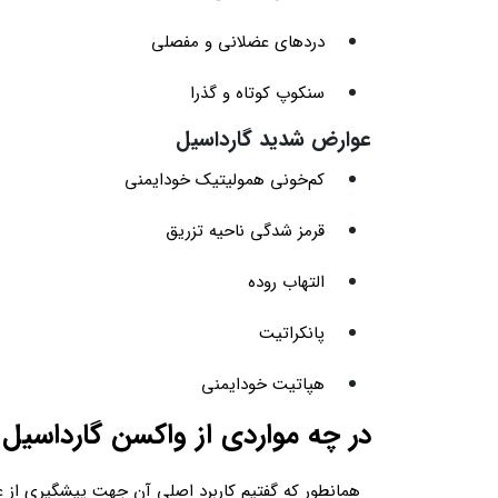
دردهای عضلانی و مفصلی
سنکوپ کوتاه و گذرا
عوارض شدید گارداسیل
کم‌خونی همولیتیک خودایمنی
قرمز شدگی ناحیه تزریق
التهاب روده
پانکراتیت
هپاتیت خودایمنی
در چه مواردی از واکسن گارداسیل 
همانطور که گفتیم کاربرد اصلی آن جهت پیشگیری از عفونت انواع ویروس HPV و عوارض خطرناک آن می‌باشد که در