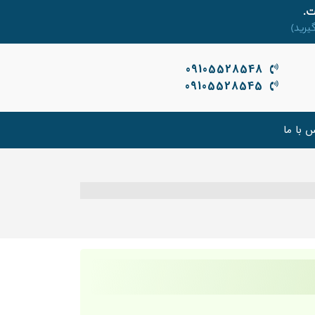
09105528548
09105528545
 با ما