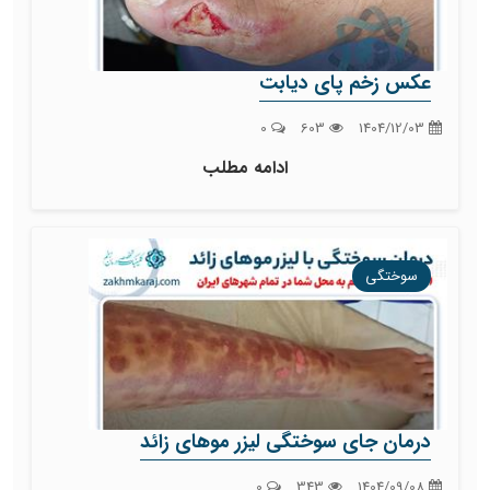
عکس زخم پای دیابت
0
603
1404/12/03
ادامه مطلب
سوختگی
درمان جای سوختگی لیزر موهای زائد
0
343
1404/09/08