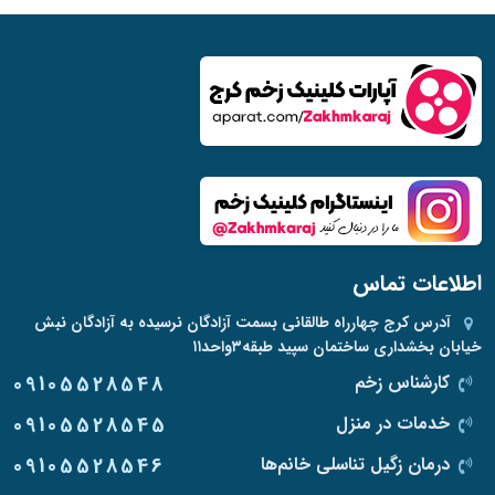
اطلاعات تماس
آدرس
کرج چهارراه طالقانی بسمت آزادگان نرسیده به آزادگان نبش
خیابان بخشداری ساختمان سپید طبقه۳واحد۱۱
کارشناس زخم
09105528548
خدمات در منزل
09105528545
درمان زگیل تناسلی خانم‌ها
09105528546