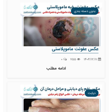
بدون دسته بندی
عکس عفونت ماموپلاستی
0
755
1404/12/11
ادامه مطلب
دیابت