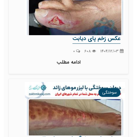
عکس زخم پای دیابت
0
608
1404/12/03
ادامه مطلب
سوختگی