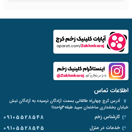
اطلاعات تماس
آدرس
کرج چهارراه طالقانی بسمت آزادگان نرسیده به آزادگان نبش
خیابان بخشداری ساختمان سپید طبقه۳واحد۱۱
کارشناس زخم
09105528548
خدمات در منزل
09105528545