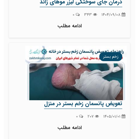
درمان جای سوختگی لیزر موهای زائد
0
343
1404/09/08
ادامه مطلب
زخم بستر
تعویض پانسمان زخم بستر در منزل
0
207
1405/01/01
ادامه مطلب