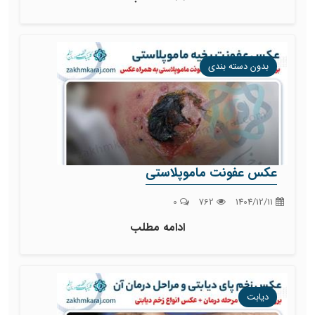
بدون دسته بندی
عکس عفونت ماموپلاستی
0
762
1404/12/11
ادامه مطلب
دیابت