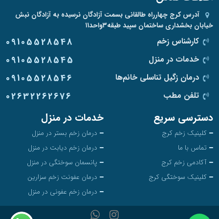
آدرس
کرج چهارراه طالقانی بسمت آزادگان نرسیده به آزادگان نبش
خیابان بخشداری ساختمان سپید طبقه۳واحد۱۱
کارشناس زخم
09105528548
خدمات در منزل
09105528545
درمان زگیل تناسلی خانم‌ها
09105528546
تلفن مطب
02632262676
دسترسی سریع
خدمات در منزل
کلینیک زخم کرج
درمان زخم بستر در منزل
تماس با ما
درمان زخم دیابت در منزل
آکادمی زخم کرج
پانسمان سوختگی در منزل
کلینیک سوختگی کرج
درمان عفونت زخم سزارین
درمان زخم عفونی در منزل