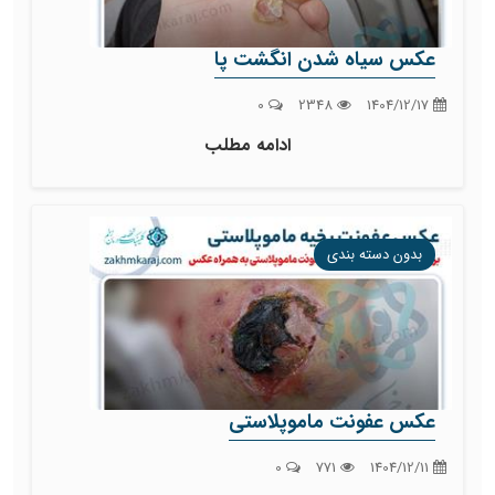
عکس سیاه شدن انگشت پا
0
2348
1404/12/17
ادامه مطلب
بدون دسته بندی
عکس عفونت ماموپلاستی
0
771
1404/12/11