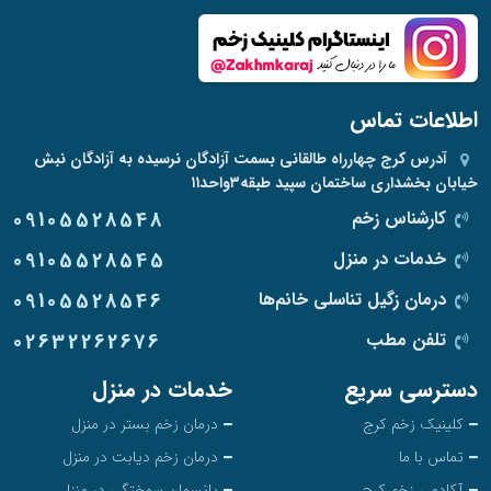
اطلاعات تماس
آدرس
کرج چهارراه طالقانی بسمت آزادگان نرسیده به آزادگان نبش
خیابان بخشداری ساختمان سپید طبقه۳واحد۱۱
کارشناس زخم
09105528548
خدمات در منزل
09105528545
درمان زگیل تناسلی خانم‌ها
09105528546
تلفن مطب
02632262676
دسترسی سریع
خدمات در منزل
کلینیک زخم کرج
درمان زخم بستر در منزل
تماس با ما
درمان زخم دیابت در منزل
آکادمی زخم کرج
پانسمان سوختگی در منزل