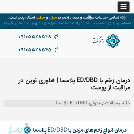
09105528548
09105528545
درمان زخم با ED/DBD پلاسما | فناوری نوین در
مراقبت از پوست
خانه
مقالات
معرفی ED/DBD پلاسما