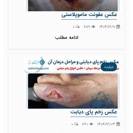
عکس عفونت ماموپلاستی
0
789
1404/12/11
ادامه مطلب
دیابت
عکس زخم پای دیابت
0
620
1404/12/03