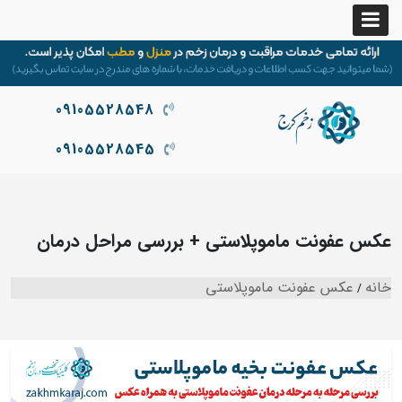
09105528548
09105528545
عکس عفونت ماموپلاستی + بررسی مراحل درمان
خانه
عکس عفونت ماموپلاستی