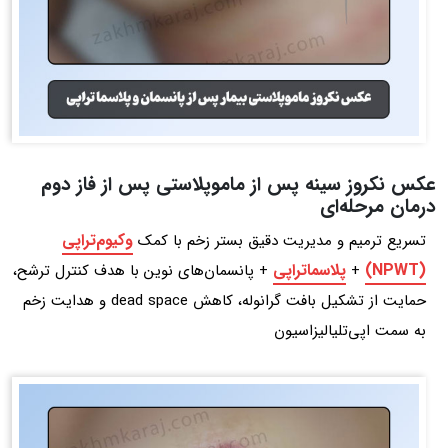
عکس نکروز سینه پس از ماموپلاستی پس از فاز دوم
درمان مرحله‌ای
وکیوم‌تراپی
تسریع ترمیم و مدیریت دقیق بستر زخم با کمک
(NPWT)
پلاسماتراپی
+
+ پانسمان‌های نوین با هدف کنترل ترشح،
حمایت از تشکیل بافت گرانوله، کاهش dead space و هدایت زخم
به سمت اپی‌تلیالیزاسیون