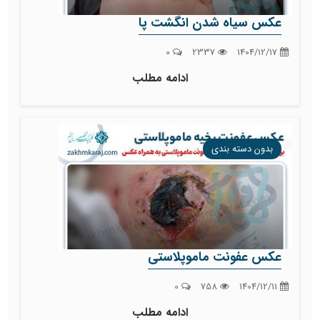
عکس سیاه شدن انگشت پا
0
2337
1404/12/17
ادامه مطلب
بدون دسته بندی
عکس عفونت ماموپلاستی
0
758
1404/12/11
ادامه مطلب