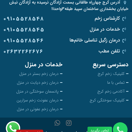
آدرس
کرج چهارراه طالقانی بسمت آزادگان نرسیده به آزادگان نبش
خیابان بخشداری ساختمان سپید طبقه۳واحد۱۱
کارشناس زخم
09105528548
خدمات در منزل
09105528545
درمان زگیل تناسلی خانم‌ها
09105528546
تلفن مطب
02632262676
دسترسی سریع
خدمات در منزل
کلینیک زخم کرج
درمان زخم بستر در منزل
تماس با ما
درمان زخم دیابت در منزل
آکادمی زخم کرج
پانسمان سوختگی در منزل
کلینیک سوختگی کرج
درمان عفونت زخم سزارین
درمان زخم عفونی در منزل
تماس بگیرید