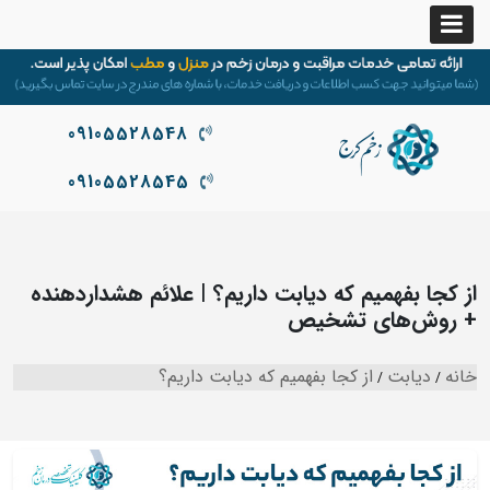
09105528548
09105528545
از کجا بفهمیم که دیابت داریم؟ | علائم هشداردهنده
+ روش‌های تشخیص
خانه
دیابت
از کجا بفهمیم که دیابت داریم؟