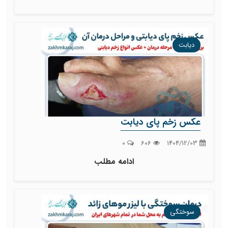
دیابت
عکس زخم پای دیابت
0
606
1404/12/03
ادامه مطلب
سوختگی