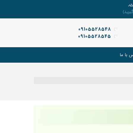
09105528548
09105528545
 با ما