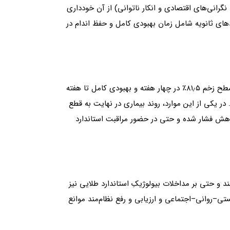
ی–اجتماعی (از جمله نگرانی‌های اقتصادی و انکار ناتوانی) از آن خودداری
های ثانویه شامل زمان بهبودی کامل و حفظ اندام در
نتایج نشان‌دهنده تفاوت چشمگیر در پیامدها بود. پذیرش گچ‌گیری تماسی کامل به بهبود سریع زخم منجر شد (میانگین کاهش سطح زخم ۸۱٫۵٪ در چهار هفته و بهبودی کامل تا هفته
. در مقابل، بیمارانی که از وسایل قابل برداشت استفاده کردند، بهبود بسیار محدودی نشان دادند (میانگین کاهش ۷٫۵٪). در یکی از این موارد، روند بیماری در نهایت به قطع
ر کاهش فشار شده و حتی در حضور مراقبت استاندارد
 و حتی بر مداخلات بیولوژیکِ استاندارد طلایی نیز
یستی–روانی–اجتماعی و ارزیابی و رفع نظام‌مند موانع