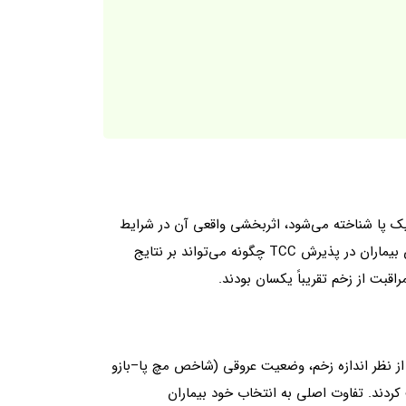
ش فشار در زخم‌های نوروپاتیک پا شناخته می‌شود، اثربخشی واقعی آن در شرایط
بالینی تا حد زیادی به میزان پذیرش بیمار بستگی دارد. هدف این مطالعه بررسی این موضوع بود که موانع روانی–اجتماعی خاص بیماران در پذیرش TCC چگونه می‌تواند بر نتایج
اقبت از زخم تقریباً یکسان بودند.
ن از نظر اندازه زخم، وضعیت عروقی (شاخص مچ پا–بازو
ریافت کردند. تفاوت اصلی به انتخاب خود بیماران