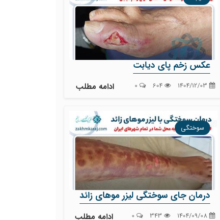
عکس زخم پای دیابت
1404/12/03
604
0
ادامه مطلب
سوختگی
درمان جای سوختگی لیزر موهای زائد
1404/09/08
343
0
ادامه مطلب