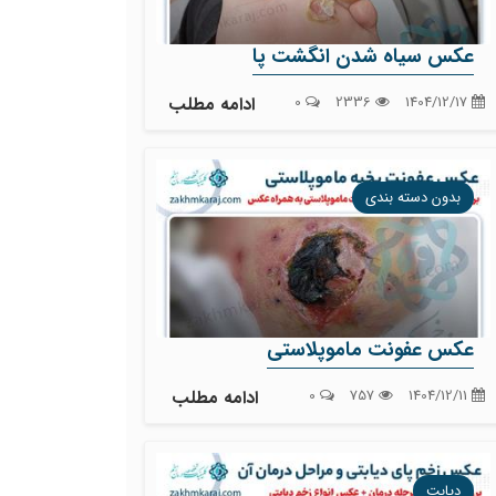
عکس سیاه شدن انگشت پا
1404/12/17
2336
0
ادامه مطلب
بدون دسته بندی
عکس عفونت ماموپلاستی
1404/12/11
757
0
ادامه مطلب
دیابت