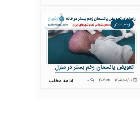
زخم بستر
تعویض پانسمان زخم بستر در منزل
1405/01/01
207
0
ادامه مطلب