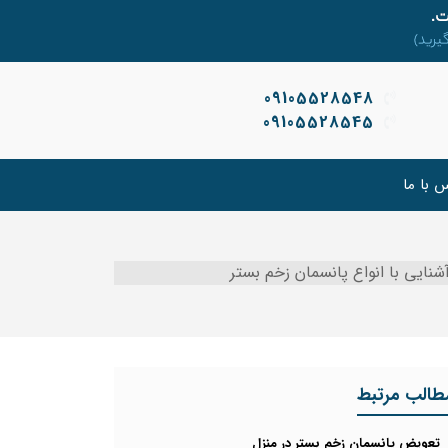
09105528548
09105528545
 با ما
شنایی با انواع پانسمان زخم بستر
طالب مرتبط
تعویض پانسمان زخم بستر در منزل