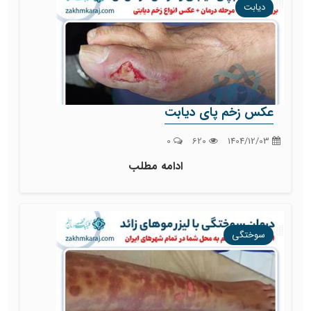
دیابت
عکس زخم پای دیابت
0
620
1404/12/03
ادامه مطلب
سوختگی