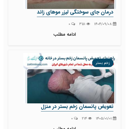
درمان جای سوختگی لیزر موهای زائد
0
351
1404/09/08
ادامه مطلب
زخم بستر
تعویض پانسمان زخم بستر در منزل
0
214
1405/01/01
ادامه مطلب