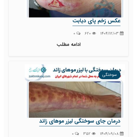
عکس زخم پای دیابت
0
620
1404/12/03
ادامه مطلب
سوختگی
درمان جای سوختگی لیزر موهای زائد
0
352
1404/09/08