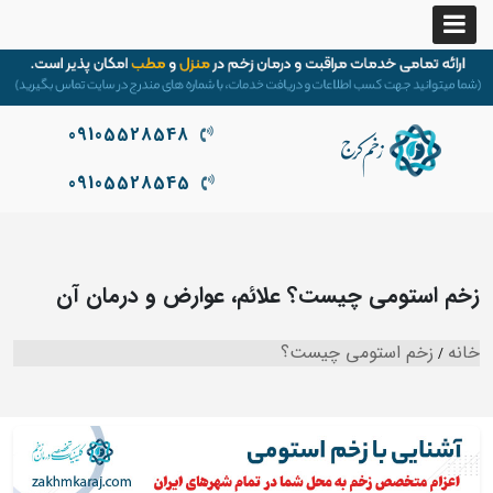
09105528548
09105528545
زخم استومی چیست؟ علائم، عوارض و درمان آن
خانه
زخم استومی چیست؟