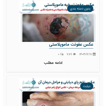
بدون دسته بندی
عکس عفونت ماموپلاستی
0
789
1404/12/11
ادامه مطلب
دیابت