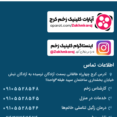
اطلاعات تماس
آدرس
کرج چهارراه طالقانی بسمت آزادگان نرسیده به آزادگان نبش
خیابان بخشداری ساختمان سپید طبقه۳واحد۱۱
کارشناس زخم
09105528548
خدمات در منزل
09105528545
درمان زگیل تناسلی خانم‌ها
09105528546