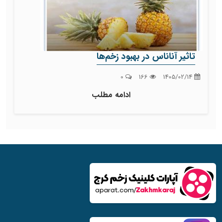
تاثیر آناناس در بهبود زخم‌ها
0
166
1405/02/14
ادامه مطلب