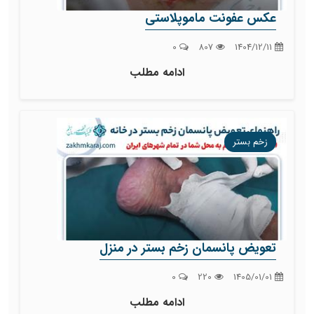
عکس عفونت ماموپلاستی
0
807
1404/12/11
ادامه مطلب
زخم بستر
تعویض پانسمان زخم بستر در منزل
0
220
1405/01/01
ادامه مطلب