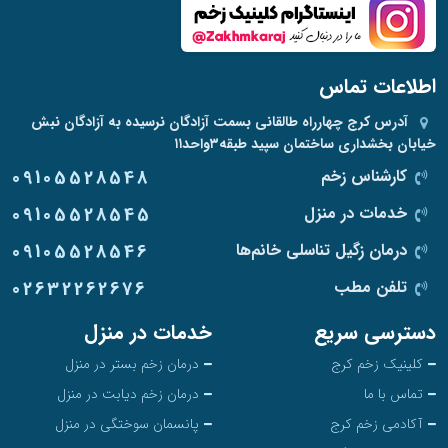
اطلاعات تماس
آدرس
کرج چهارراه طالقانی بسمت آزادگان نرسیده به آزادگان نبش
خیابان بخشداری ساختمان سپید طبقه۳واحد۱۱
کارشناس زخم
09105528548
خدمات در منزل
09105528545
درمان زگیل تناسلی خانم‌ها
09105528546
تلفن مطب
02632262676
دسترسی سریع
خدمات در منزل
کلینیک زخم کرج
درمان زخم بستر در منزل
تماس با ما
درمان زخم دیابت در منزل
آکادمی زخم کرج
پانسمان سوختگی در منزل